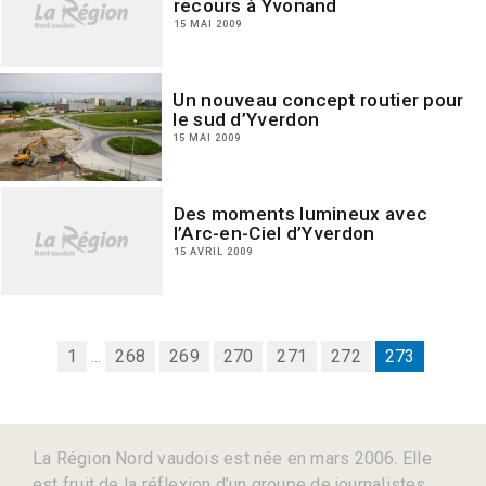
recours à Yvonand
15 MAI 2009
Un nouveau concept routier pour
le sud d’Yverdon
15 MAI 2009
Des moments lumineux avec
l’Arc-en-Ciel d’Yverdon
15 AVRIL 2009
1
...
268
269
270
271
272
273
La Région Nord vaudois est née en mars 2006. Elle
est fruit de la réflexion d’un groupe de journalistes,