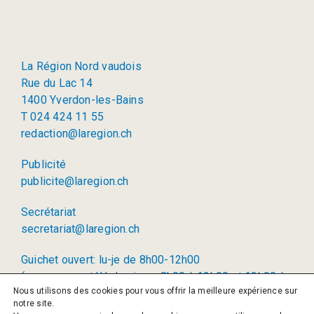
La Région Nord vaudois
Rue du Lac 14
1400 Yverdon-les-Bains
T 024 424 11 55
redaction@laregion.ch
Publicité
publicite@laregion.ch
Secrétariat
secretariat@laregion.ch
Guichet ouvert: lu-je de 8h00-12h00
(permanence téléphonique: 8h00 à 12h00 et 13h00 à
Nous utilisons des cookies pour vous offrir la meilleure expérience sur
17h00)
notre site.