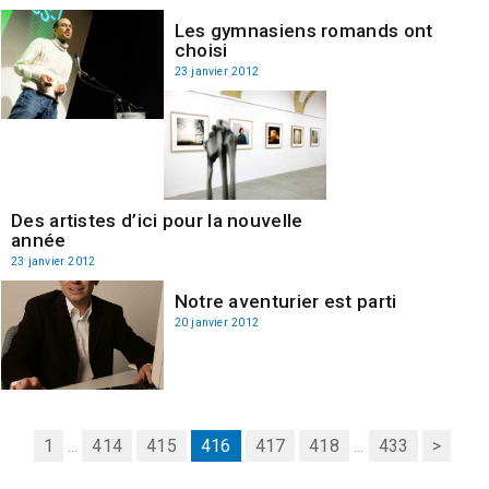
Les gymnasiens romands ont
choisi
23 janvier 2012
Des artistes d’ici pour la nouvelle
année
23 janvier 2012
Notre aventurier est parti
20 janvier 2012
1
...
414
415
416
417
418
...
433
>