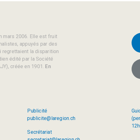
 mars 2006. Elle est fruit
rnalistes, appuyés par des
regrettaient la disparition
ien édité par la Société
JY), créée en 1901.
En
Publicité
Gui
publicite@laregion.ch
(pe
12h
Secrétariat
secretariat@laregion.ch