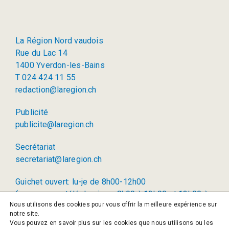
La Région Nord vaudois
Rue du Lac 14
1400 Yverdon-les-Bains
T 024 424 11 55
redaction@laregion.ch
Publicité
publicite@laregion.ch
Secrétariat
secretariat@laregion.ch
Guichet ouvert: lu-je de 8h00-12h00
(permanence téléphonique: 8h00 à 12h00 et 13h00 à
Nous utilisons des cookies pour vous offrir la meilleure expérience sur
17h00)
notre site.
Vous pouvez en savoir plus sur les cookies que nous utilisons ou les
© 2026 La Région SA