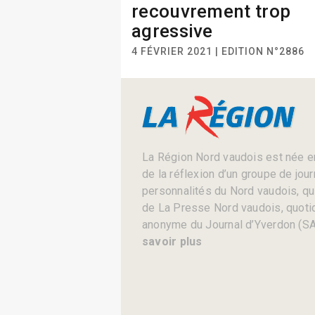
recouvrement trop
agressive
4 FÉVRIER 2021 | EDITION N°2886
La Région Nord vaudois est née en
de la réflexion d’un groupe de jou
personnalités du Nord vaudois, qui 
de La Presse Nord vaudois, quotid
anonyme du Journal d’Yverdon (SA
savoir plus