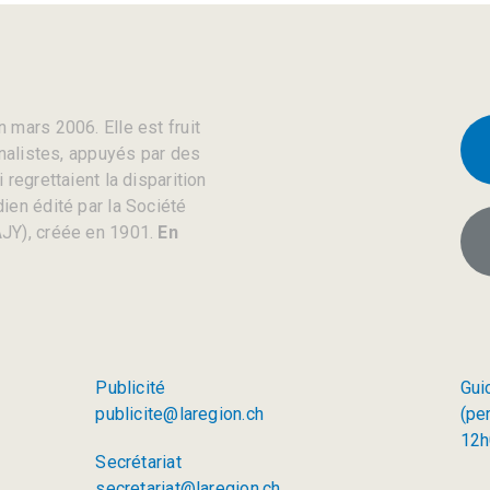
 mars 2006. Elle est fruit
rnalistes, appuyés par des
regrettaient la disparition
ien édité par la Société
JY), créée en 1901.
En
Publicité
Gui
publicite@laregion.ch
(pe
12h
Secrétariat
secretariat@laregion.ch