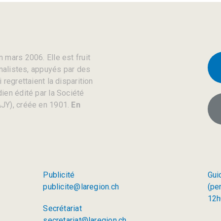
 mars 2006. Elle est fruit
rnalistes, appuyés par des
regrettaient la disparition
ien édité par la Société
JY), créée en 1901.
En
Publicité
Gui
publicite@laregion.ch
(pe
12h
Secrétariat
secretariat@laregion.ch