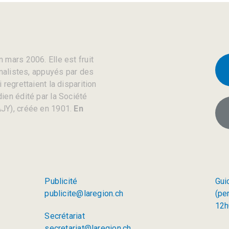
 mars 2006. Elle est fruit
rnalistes, appuyés par des
regrettaient la disparition
ien édité par la Société
JY), créée en 1901.
En
Publicité
Gui
publicite@laregion.ch
(pe
12h
Secrétariat
secretariat@laregion.ch