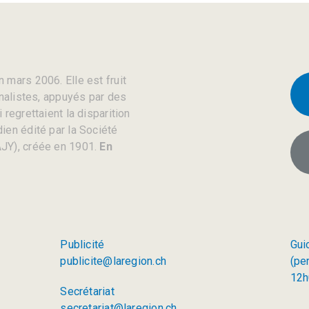
 mars 2006. Elle est fruit
rnalistes, appuyés par des
regrettaient la disparition
ien édité par la Société
JY), créée en 1901.
En
Publicité
Gui
publicite@laregion.ch
(pe
12h
Secrétariat
secretariat@laregion.ch