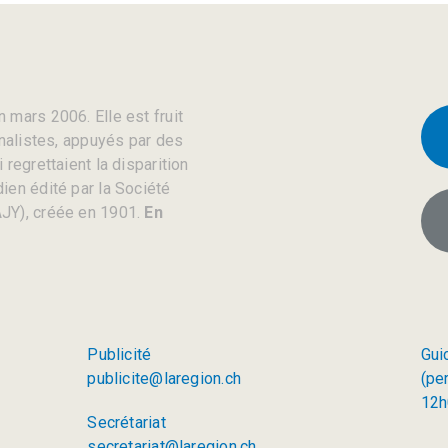
 mars 2006. Elle est fruit
rnalistes, appuyés par des
regrettaient la disparition
ien édité par la Société
JY), créée en 1901.
En
Publicité
Gui
publicite@laregion.ch
(pe
12h
Secrétariat
secretariat@laregion.ch