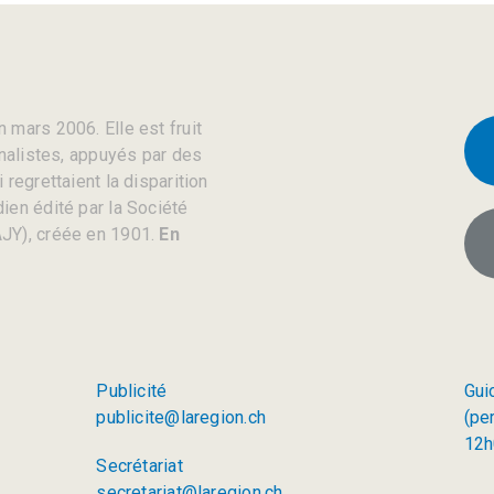
 mars 2006. Elle est fruit
rnalistes, appuyés par des
regrettaient la disparition
ien édité par la Société
JY), créée en 1901.
En
Publicité
Gui
publicite@laregion.ch
(pe
12h
Secrétariat
secretariat@laregion.ch