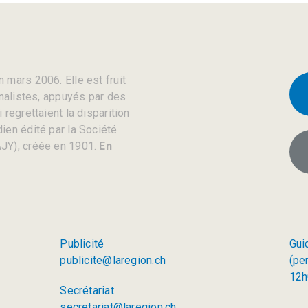
 mars 2006. Elle est fruit
rnalistes, appuyés par des
regrettaient la disparition
ien édité par la Société
JY), créée en 1901.
En
Publicité
Gui
publicite@laregion.ch
(pe
12h
Secrétariat
secretariat@laregion.ch