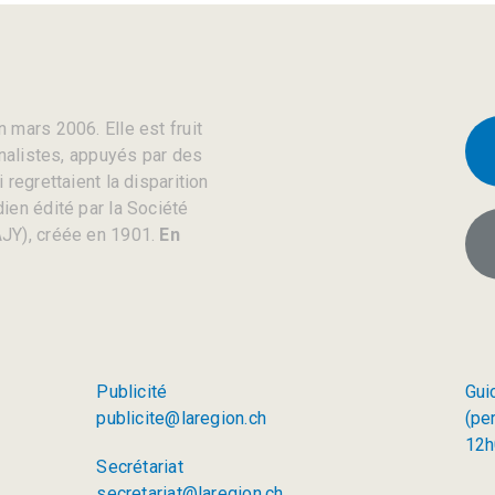
 mars 2006. Elle est fruit
rnalistes, appuyés par des
regrettaient la disparition
ien édité par la Société
JY), créée en 1901.
En
Publicité
Gui
publicite@laregion.ch
(pe
12h
Secrétariat
secretariat@laregion.ch