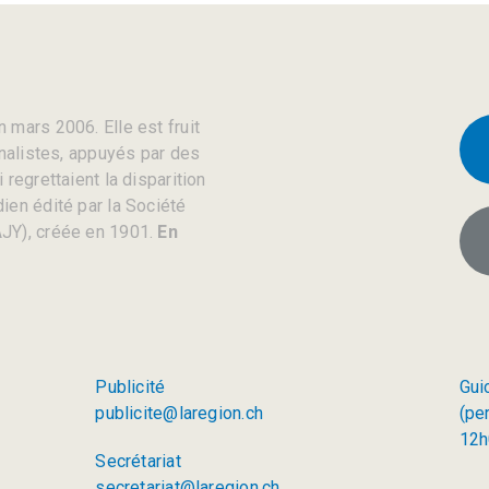
 mars 2006. Elle est fruit
rnalistes, appuyés par des
regrettaient la disparition
ien édité par la Société
JY), créée en 1901.
En
Publicité
Gui
publicite@laregion.ch
(pe
12h
Secrétariat
secretariat@laregion.ch