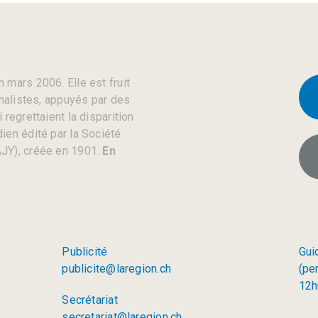
 mars 2006. Elle est fruit
rnalistes, appuyés par des
regrettaient la disparition
ien édité par la Société
JY), créée en 1901.
En
Publicité
Gui
publicite@laregion.ch
(pe
12h
Secrétariat
secretariat@laregion.ch