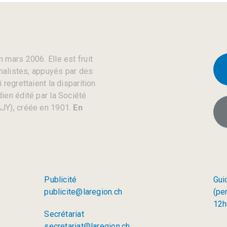
 mars 2006. Elle est fruit
rnalistes, appuyés par des
regrettaient la disparition
ien édité par la Société
JY), créée en 1901.
En
Publicité
Gui
publicite@laregion.ch
(pe
12h
Secrétariat
secretariat@laregion.ch