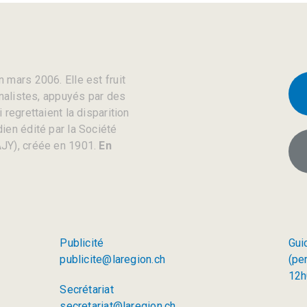
 mars 2006. Elle est fruit
rnalistes, appuyés par des
regrettaient la disparition
ien édité par la Société
JY), créée en 1901.
En
Publicité
Gui
publicite@laregion.ch
(pe
12h
Secrétariat
secretariat@laregion.ch