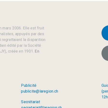
 mars 2006. Elle est fruit
rnalistes, appuyés par des
regrettaient la disparition
ien édité par la Société
JY), créée en 1901.
En
Publicité
Gui
publicite@laregion.ch
(pe
12h
Secrétariat
secretariat@laregion.ch