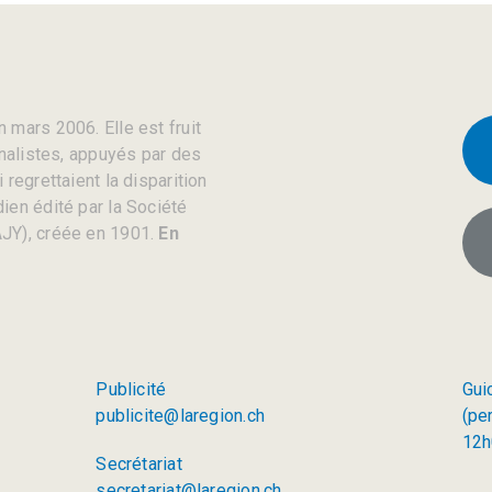
 mars 2006. Elle est fruit
rnalistes, appuyés par des
regrettaient la disparition
ien édité par la Société
JY), créée en 1901.
En
Publicité
Gui
publicite@laregion.ch
(pe
12h
Secrétariat
secretariat@laregion.ch