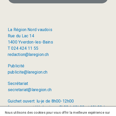
La Région Nord vaudois
Rue du Lac 14
1400 Yverdon-les-Bains
T 024 424 11 55
redaction@laregion.ch
Publicité
publicite@laregion.ch
Secrétariat
secretariat@laregion.ch
Guichet ouvert: lu-je de 8h00-12h00
(permanence téléphonique: 8h00 à 12h00 et 13h00 à
Nous utilisons des cookies pour vous offrir la meilleure expérience sur
17h00)