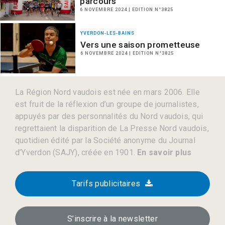
parcours
6 NOVEMBRE 2024 | EDITION N°3825
YVERDON-LES-BAINS
Vers une saison prometteuse
6 NOVEMBRE 2024 | EDITION N°3825
La Région Nord vaudois est née en mars 2006. Elle
est fruit de la réflexion d’un groupe de journalistes,
appuyés par des personnalités du Nord vaudois, qui
regrettaient la disparition de La Presse Nord vaudois,
quotidien édité par la Société anonyme du Journal
d’Yverdon (SAJY), créée en 1901.
En savoir plus
Tarifs publicitaires
S’inscrire à la newsletter