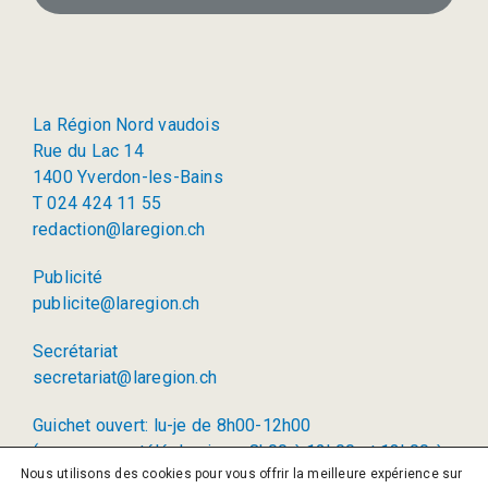
La Région Nord vaudois
Rue du Lac 14
1400 Yverdon-les-Bains
T 024 424 11 55
redaction@laregion.ch
Publicité
publicite@laregion.ch
Secrétariat
secretariat@laregion.ch
Guichet ouvert: lu-je de 8h00-12h00
(permanence téléphonique: 8h00 à 12h00 et 13h00 à
Nous utilisons des cookies pour vous offrir la meilleure expérience sur
17h00)