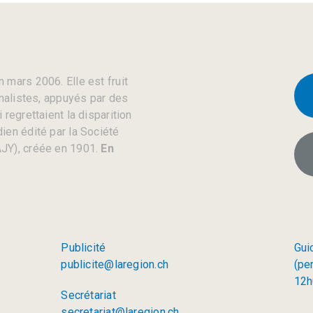
 mars 2006. Elle est fruit
rnalistes, appuyés par des
regrettaient la disparition
ien édité par la Société
JY), créée en 1901.
En
Publicité
Gui
publicite@laregion.ch
(pe
12h
Secrétariat
secretariat@laregion.ch