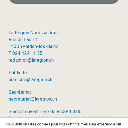
La Région Nord vaudois
Rue du Lac 14
1400 Yverdon-les-Bains
T 024 424 11 55
redaction@laregion.ch
Publicité
publicite@laregion.ch
Secrétariat
secretariat@laregion.ch
Guichet ouvert: lu-je de 8h00-12h00
(permanence téléphonique: 8h00 à 12h00 et 13h00 à
Nous utilisons des cookies pour vous offrir la meilleure expérience sur
17h00)