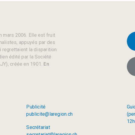
 mars 2006. Elle est fruit
rnalistes, appuyés par des
regrettaient la disparition
ien édité par la Société
JY), créée en 1901.
En
Publicité
Gui
publicite@laregion.ch
(pe
12h
Secrétariat
secretariat@laregion.ch