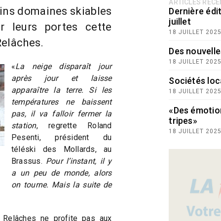
ARTICLES RÉC
ins domaines skiables
Dernière édit
juillet
 leurs portes cette
18 JUILLET 202
Relâches.
Des nouvelle
18 JUILLET 202
«
La neige disparaît jour
après jour et laisse
Sociétés loc
apparaître la terre. Si les
18 JUILLET 202
températures ne baissent
«Des émotio
pas, il va falloir fermer la
tripes»
station
, regrette Roland
18 JUILLET 202
Pesenti, président du
téléski des Mollards, au
Brassus.
Pour l’instant, il y
a un peu de monde, alors
on tourne. Mais la suite de
 Relâches ne profite pas aux