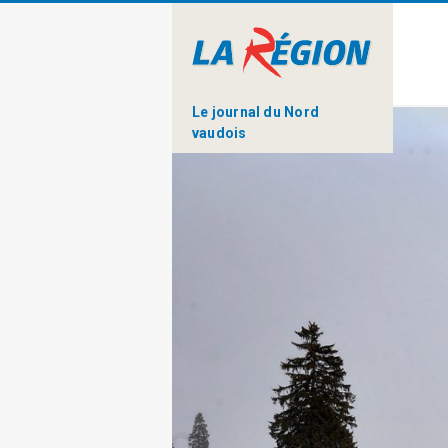
Le journal du Nord
vaudois