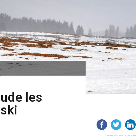
ude les
 ski