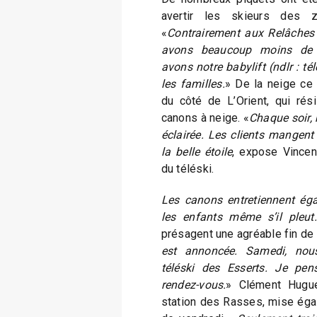
avertir les skieurs des 
«
Contrairement aux Relâches
avons beaucoup moins de 
avons notre babylift (ndlr : tél
les familles.
» De la neige ce
du côté de L’Orient, qui rés
canons à neige. «
Chaque soir, 
éclairée. Les clients mangen
la belle étoile
, expose Vincen
du téléski.
Les canons entretiennent éga
les enfants même s’il pleut.
présagent une agréable fin de
est annoncée. Samedi, nou
téléski des Esserts. Je pen
rendez-vous.
» Clément Huguel
station des Rasses, mise éga