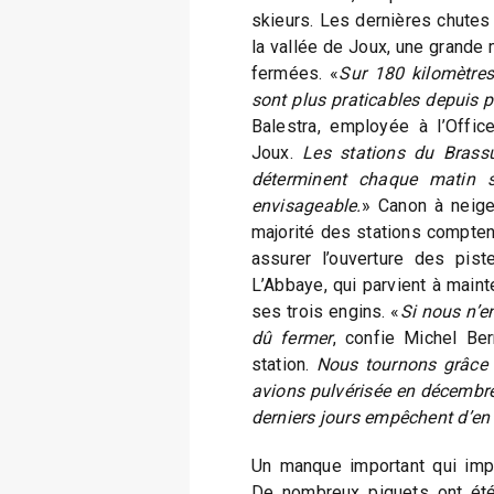
skieurs. Les dernières chutes 
la vallée de Joux, une grande 
fermées. «
Sur 180 kilomètres
sont plus praticables depuis p
Balestra, employée à l’Offic
Joux.
Les stations du Brassu
déterminent chaque matin s
envisageable.
» Canon à neige
majorité des stations compten
assurer l’ouverture des pist
L’Abbaye, qui parvient à mainte
ses trois engins. «
Si nous n’e
dû fermer
, confie Michel Be
station.
Nous tournons grâce à
avions pulvérisée en décembre
derniers jours empêchent d’en 
Un manque important qui imp
De nombreux piquets ont été 