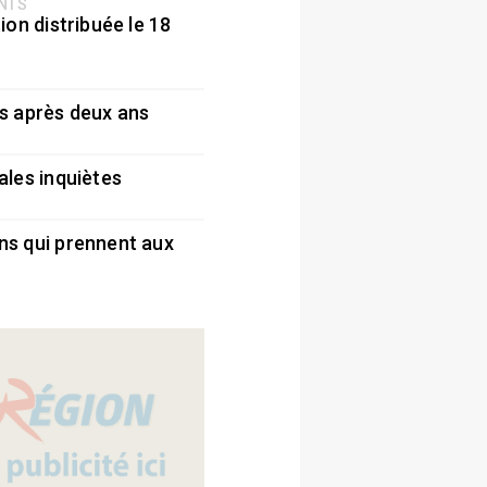
ENTS
ion distribuée le 18
5
s après deux ans
5
ales inquiètes
5
ns qui prennent aux
5