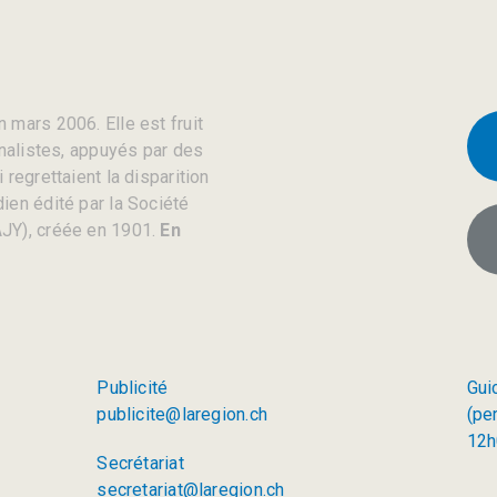
 mars 2006. Elle est fruit
rnalistes, appuyés par des
regrettaient la disparition
ien édité par la Société
JY), créée en 1901.
En
Publicité
Gui
publicite@laregion.ch
(pe
12h
Secrétariat
secretariat@laregion.ch