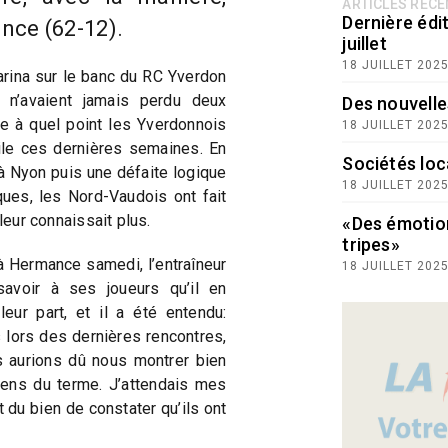
ARTICLES RÉC
Dernière édit
nce (62-12).
juillet
18 JUILLET 202
arina sur le banc du RC Yverdon
n’avaient jamais perdu deux
Des nouvelle
re à quel point les Yverdonnois
18 JUILLET 202
ile ces dernières semaines. En
Sociétés loc
 à Nyon puis une défaite logique
18 JUILLET 202
ues, les Nord-Vaudois ont fait
leur connaissait plus.
«Des émotio
tripes»
 à Hermance samedi, l’entraîneur
18 JUILLET 202
savoir à ses joueurs qu’il en
eur part, et il a été entendu:
 lors des dernières rencontres,
s aurions dû nous montrer bien
sens du terme. J’attendais mes
 du bien de constater qu’ils ont