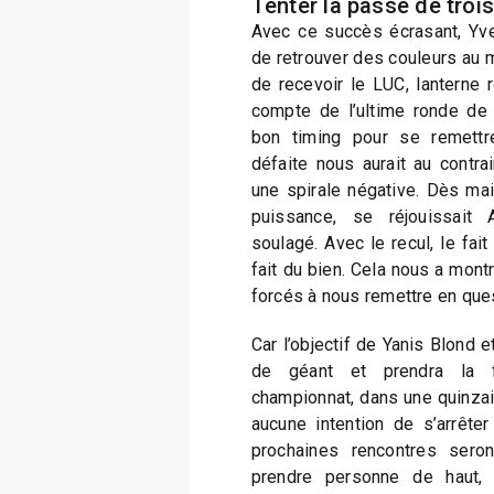
Tenter la passe de troi
Avec ce succès écrasant, Yve
de retrouver des couleurs au 
de recevoir le LUC, lanterne 
compte de l’ultime ronde de l
bon timing pour se remettr
défaite nous aurait au contr
une spirale négative. Dès mai
puissance, se réjouissait A
soulagé. Avec le recul, le fai
fait du bien. Cela nous a montr
forcés à nous remettre en que
Car l’objectif de Yanis Blond 
de géant et prendra la f
championnat, dans une quinzain
aucune intention de s’arrête
prochaines rencontres sero
prendre personne de haut,