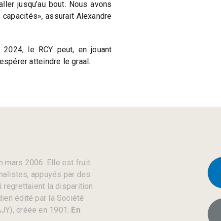
ller jusqu’au bout. Nous avons
 capacités», assurait Alexandre
 2024, le RCY peut, en jouant
espérer atteindre le graal.
 mars 2006. Elle est fruit
rnalistes, appuyés par des
regrettaient la disparition
ien édité par la Société
JY), créée en 1901.
En