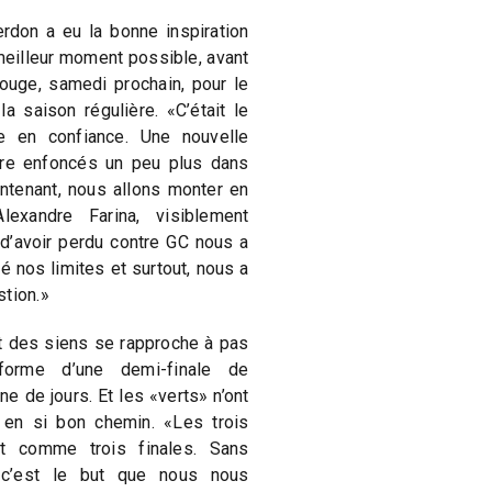
s
rdon a eu la bonne inspiration
meilleur moment possible, avant
rouge, samedi prochain, pour le
a saison régulière. «C’était le
e en confiance. Une nouvelle
aire enfoncés un peu plus dans
ntenant, nous allons monter en
lexandre Farina, visiblement
t d’avoir perdu contre GC nous a
é nos limites et surtout, nous a
stion.»
et des siens se rapproche à pas
orme d’une demi-finale de
e de jours. Et les «verts» n’ont
r en si bon chemin. «Les trois
nt comme trois finales. Sans
 c’est le but que nous nous