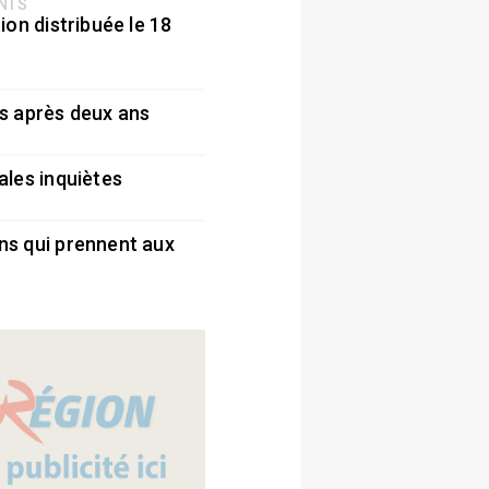
ENTS
ion distribuée le 18
5
s après deux ans
5
ales inquiètes
5
ns qui prennent aux
5