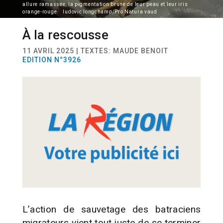
allure ramassée, la pigmentation brune de leur peau et leur iris
orange-rouge. ludovic longchamp/Pro Natura vaud
À la rescousse
ACTUALITÉ
FAUNE
11 AVRIL 2025 | TEXTES: MAUDE BENOIT
EDITION N°3926
L’action de sauvetage des batraciens
migrateurs vient tout juste de se terminer