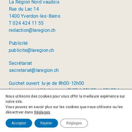
La Région Nord vaudois
Rue du Lac 14
1400 Yverdon-les-Bains
T 024 424 11 55
redaction@laregion.ch
Publicité
publicite@laregion.ch
Secrétariat
secretariat@laregion.ch
Guichet ouvert: lu-je de 8h00-12h00
(permanence téléphonique: 8h00 à 12h00 et 13h00 à
Nous utilisons des cookies pour vous offrir la meilleure expérience sur
17h00)
notre site.
Vous pouvez en savoir plus sur les cookies que nous utilisons ou les
© 2026 La Région SA
désactiver dans
Réglages
.
Politique de confidentialité
Accepter
Rejeter
Réglages