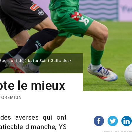
port ont déjà battu Saint-Gall à deux
pte le mieux
L GREMION
des averses qui ont
raticable dimanche, YS