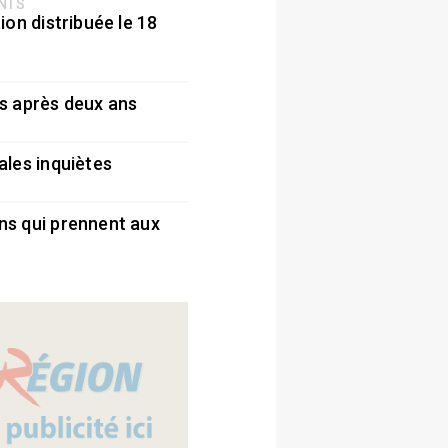
ENTS
ion distribuée le 18
5
s après deux ans
5
ales inquiètes
5
ns qui prennent aux
5