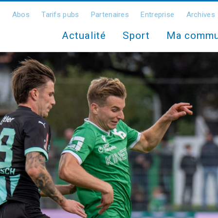
Abos
Tarifs pubs
Partenaires
Entreprise
Archives
Actualité
Sport
Ma comm