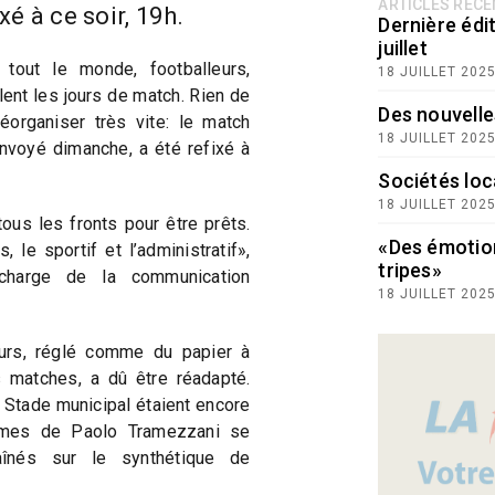
ARTICLES RÉC
xé à ce soir, 19h.
Dernière édit
juillet
tout le monde, footballeurs,
18 JUILLET 202
lent les jours de match. Rien de
Des nouvelle
éorganiser très vite: le match
18 JUILLET 202
envoyé dimanche, a été refixé à
Sociétés loc
18 JUILLET 202
tous les fronts pour être prêts.
«Des émotio
 le sportif et l’administratif»,
tripes»
charge de la communication
18 JUILLET 202
urs, réglé comme du papier à
 matches, a dû être réadapté.
u Stade municipal étaient encore
ommes de Paolo Tramezzani se
aînés sur le synthétique de