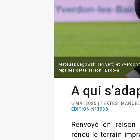
Mateusz Legowski (en vert) et Yverdon S
reprises cette saison. Lado-a
A qui s’ada
6 MAI 2025 | TEXTES: MANUE
EDITION N°3938
Renvoyé en raison 
rendu le terrain imp