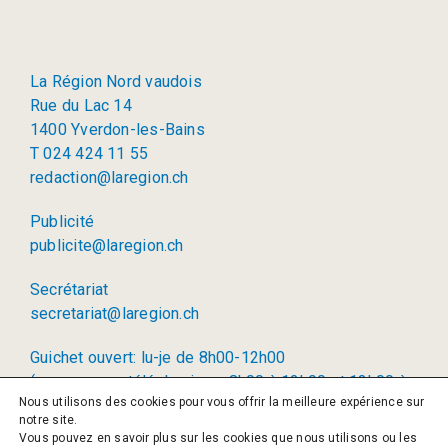
La Région Nord vaudois
Rue du Lac 14
1400 Yverdon-les-Bains
T 024 424 11 55
redaction@laregion.ch
Publicité
publicite@laregion.ch
Secrétariat
secretariat@laregion.ch
Guichet ouvert: lu-je de 8h00-12h00
(permanence téléphonique: 8h00 à 12h00 et 13h00 à
Nous utilisons des cookies pour vous offrir la meilleure expérience sur
17h00)
notre site.
Vous pouvez en savoir plus sur les cookies que nous utilisons ou les