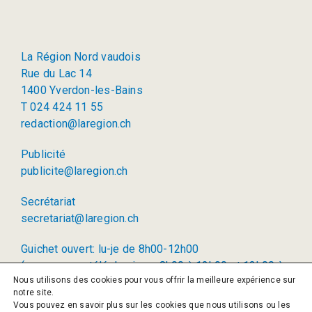
La Région Nord vaudois
Rue du Lac 14
1400 Yverdon-les-Bains
T 024 424 11 55
redaction@laregion.ch
Publicité
publicite@laregion.ch
Secrétariat
secretariat@laregion.ch
Guichet ouvert: lu-je de 8h00-12h00
(permanence téléphonique: 8h00 à 12h00 et 13h00 à
Nous utilisons des cookies pour vous offrir la meilleure expérience sur
17h00)
notre site.
Vous pouvez en savoir plus sur les cookies que nous utilisons ou les