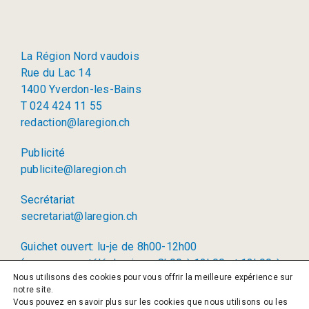
La Région Nord vaudois
Rue du Lac 14
1400 Yverdon-les-Bains
T 024 424 11 55
redaction@laregion.ch
Publicité
publicite@laregion.ch
Secrétariat
secretariat@laregion.ch
Guichet ouvert: lu-je de 8h00-12h00
(permanence téléphonique: 8h00 à 12h00 et 13h00 à
Nous utilisons des cookies pour vous offrir la meilleure expérience sur
17h00)
notre site.
Vous pouvez en savoir plus sur les cookies que nous utilisons ou les