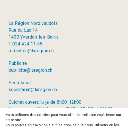
La Région Nord vaudois
Rue du Lac 14
1400 Yverdon-les-Bains
T 024 424 11 55
redaction@laregion.ch
Publicité
publicite@laregion.ch
Secrétariat
secretariat@laregion.ch
Guichet ouvert: lu-je de 8h00-12h00
(permanence téléphonique: 8h00 à 12h00 et 13h00 à
Nous utilisons des cookies pour vous offrir la meilleure expérience sur
17h00)
notre site.
Vous pouvez en savoir plus sur les cookies que nous utilisons ou les