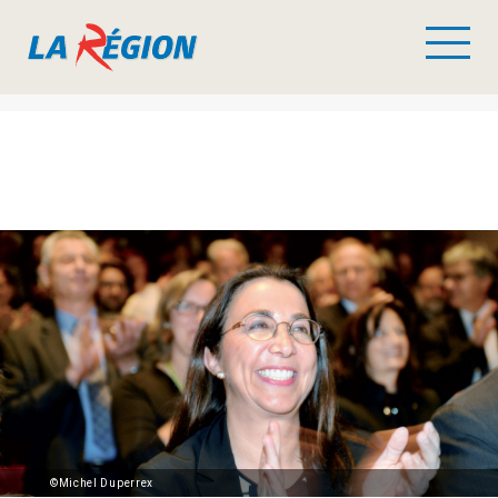
©Michel Duperrex