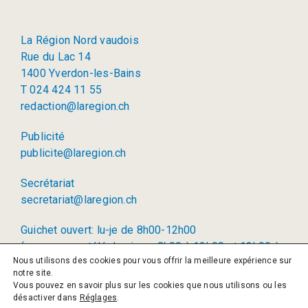
La Région Nord vaudois
Rue du Lac 14
1400 Yverdon-les-Bains
T 024 424 11 55
redaction@laregion.ch
Publicité
publicite@laregion.ch
Secrétariat
secretariat@laregion.ch
Guichet ouvert: lu-je de 8h00-12h00
(permanence téléphonique: 8h00 à 12h00 et 13h00 à
Nous utilisons des cookies pour vous offrir la meilleure expérience sur
17h00)
notre site.
Vous pouvez en savoir plus sur les cookies que nous utilisons ou les
© 2026 La Région SA
désactiver dans
Réglages
.