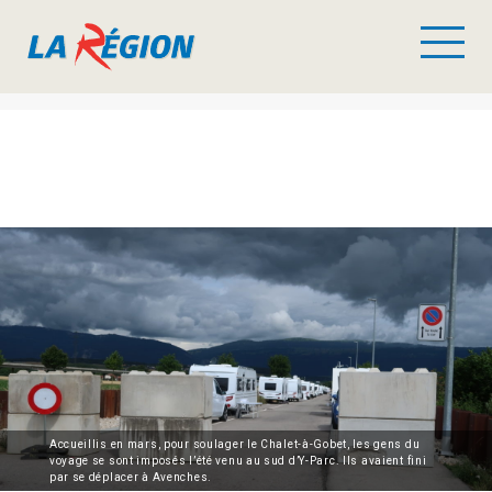
Accueillis en mars, pour soulager le Chalet-à-Gobet, les gens du
voyage se sont imposés l’été venu au sud d’Y-Parc. Ils avaient fini
par se déplacer à Avenches.