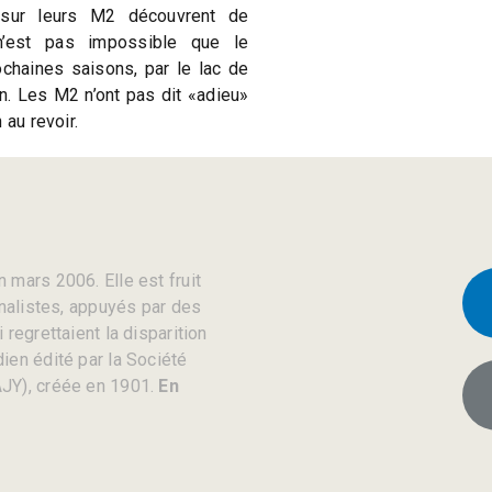
t sur leurs M2 découvrent de
n’est pas impossible que le
chaines saisons, par le lac de
n. Les M2 n’ont pas dit «adieu»
 au revoir.
 mars 2006. Elle est fruit
rnalistes, appuyés par des
regrettaient la disparition
ien édité par la Société
JY), créée en 1901.
En