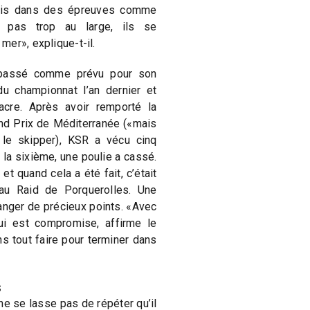
mais dans des épreuves comme
, pas trop au large, ils se
er», explique-t-il.
s passé comme prévu pour son
u championnat l’an dernier et
cre. Après avoir remporté la
nd Prix de Méditerranée («mais
e le skipper), KSR a vécu cinq
la sixième, une poulie a cassé.
, et quand cela a été fait, c’était
 au Raid de Porquerolles. Une
nger de précieux points. «Avec
qui est compromise, affirme le
s tout faire pour terminer dans
s
ne se lasse pas de répéter qu’il