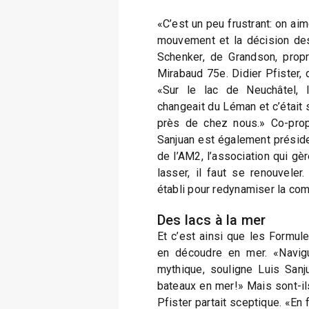
«C’est un peu frustrant: on aim
mouvement et la décision des 
Schenker, de Grandson, propr
Mirabaud 75e. Didier Pfister, 
«Sur le lac de Neuchâtel, l
changeait du Léman et c’était
près de chez nous.» Co-propr
Sanjuan est également présid
de l’AM2, l’association qui gè
lasser, il faut se renouvele
établi pour redynamiser la comp
Des lacs à la mer
Et c’est ainsi que les Formu
en découdre en mer. «Navigu
mythique, souligne Luis Sanj
bateaux en mer!» Mais sont-ils
Pfister partait sceptique. «En fa