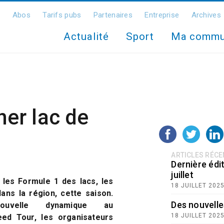
Abos
Tarifs pubs
Partenaires
Entreprise
Archives
Actualité
Sport
Ma comm
her lac de
ARTICLES RÉC
Dernière édit
juillet
les Formule 1 des lacs, les
18 JUILLET 202
ans la région, cette saison.
Des nouvelle
uvelle dynamique au
18 JUILLET 202
d Tour, les organisateurs