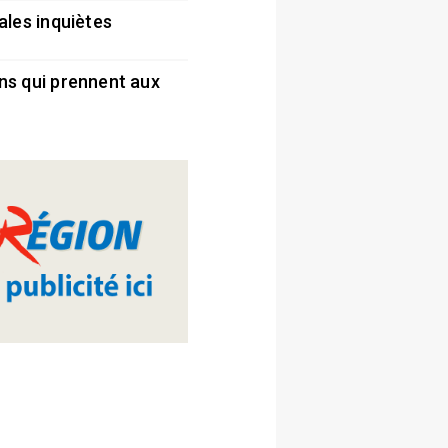
ales inquiètes
5
ns qui prennent aux
5