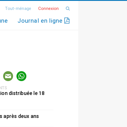
Tout-ménage
Connexion
une
Journal en ligne
ENTS
ion distribuée le 18
5
s après deux ans
5