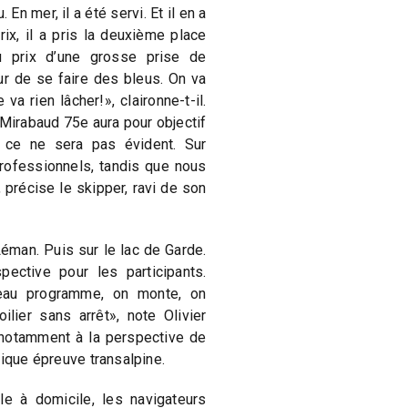
En mer, il a été servi. Et il en a
ix, il a pris la deuxième place
u prix d’une grosse prise de
ur de se faire des bleus. On va
va rien lâcher!», claironne-t-il.
 Mirabaud 75e aura pour objectif
 ce ne sera pas évident. Sur
 professionnels, tandis que nous
récise le skipper, ravi de son
Léman. Puis sur le lac de Garde.
ective pour les participants.
eau programme, on monte, on
lier sans arrêt», note Olivier
 notamment à la perspective de
hique épreuve transalpine.
le à domicile, les navigateurs