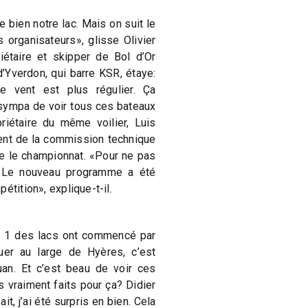
e bien notre lac. Mais on suit le
organisateurs», glisse Olivier
iétaire et skipper de Bol d’Or
d’Yverdon, qui barre KSR, étaye:
e vent est plus régulier. Ça
 sympa de voir tous ces bateaux
iétaire du même voilier, Luis
ent de la commission technique
re le championnat. «Pour ne pas
r. Le nouveau programme a été
étition», explique-t-il.
le 1 des lacs ont commencé par
er au large de Hyères, c’est
uan. Et c’est beau de voir ces
 vraiment faits pour ça? Didier
it, j’ai été surpris en bien. Cela