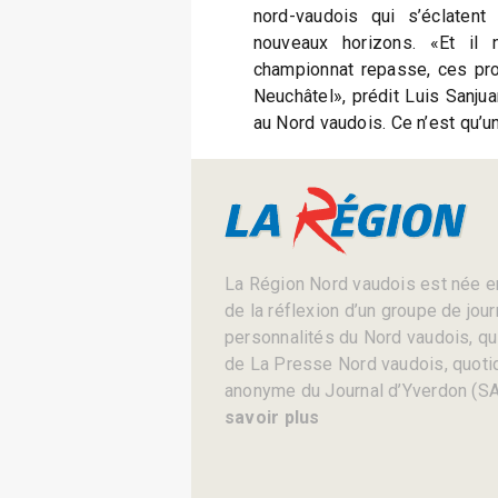
nord-vaudois qui s’éclaten
nouveaux horizons. «Et il 
championnat repasse, ces pro
Neuchâtel», prédit Luis Sanjua
au Nord vaudois. Ce n’est qu’un
La Région Nord vaudois est née en
de la réflexion d’un groupe de jou
personnalités du Nord vaudois, qui 
de La Presse Nord vaudois, quotid
anonyme du Journal d’Yverdon (SA
savoir plus