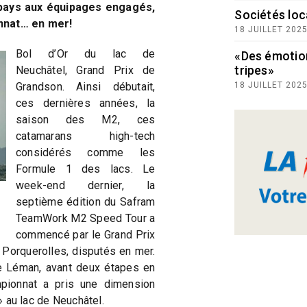
 pays aux équipages engagés,
Sociétés loc
nnat… en mer!
18 JUILLET 202
Bol d’Or du lac de
«Des émotio
tripes»
Neuchâtel, Grand Prix de
Grandson. Ainsi débutait,
18 JUILLET 202
ces dernières années, la
saison des M2, ces
catamarans high-tech
considérés comme les
Formule 1 des lacs. Le
week-end dernier, la
septième édition du Safram
TeamWork M2 Speed Tour a
commencé par le Grand Prix
 Porquerolles, disputés en mer.
le Léman, avant deux étapes en
mpionnat a pris une dimension
r» au lac de Neuchâtel.