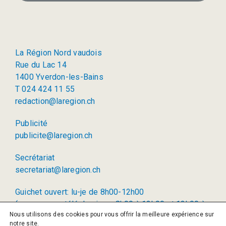
La Région Nord vaudois
Rue du Lac 14
1400 Yverdon-les-Bains
T 024 424 11 55
redaction@laregion.ch
Publicité
publicite@laregion.ch
Secrétariat
secretariat@laregion.ch
Guichet ouvert: lu-je de 8h00-12h00
(permanence téléphonique: 8h00 à 12h00 et 13h00 à
Nous utilisons des cookies pour vous offrir la meilleure expérience sur
17h00)
notre site.