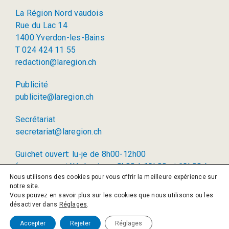
La Région Nord vaudois
Rue du Lac 14
1400 Yverdon-les-Bains
T 024 424 11 55
redaction@laregion.ch
Publicité
publicite@laregion.ch
Secrétariat
secretariat@laregion.ch
Guichet ouvert: lu-je de 8h00-12h00
(permanence téléphonique: 8h00 à 12h00 et 13h00 à
Nous utilisons des cookies pour vous offrir la meilleure expérience sur
17h00)
notre site.
Vous pouvez en savoir plus sur les cookies que nous utilisons ou les
© 2026 La Région SA
désactiver dans
Réglages
.
Politique de confidentialité
Accepter
Rejeter
Réglages