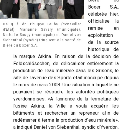
Boxer S.A.,
célébrée hier,
officialise la
De g à dr: Philippe Leuba (conseiller
remise en
d’Etat), Marianne Savary (municipale),
exploitation
Nathalie Saugy (municipale) et Daniel von
Siebenthal (syndic) trinquent à la santé de
de la source
Bière du Boxer S.A.
historique de
la marque Arkina. En raison de la décision de
Feldschlösschen, de délocaliser entièrement la
production de l’eau minérale dans les Grisons, le
site de l’avenue des Sports était inoccupé depuis
le mois de mars 2008. Une situation à laquelle ne
pouvaient se résoudre les autorités politiques
yverdonnoises. «A l’annonce de la fermeture de
l’usine Arkina, la Ville a voulu acquérir les
bâtiments et rechercher un repreneur afin de
redémarrer à terme la production d’eau minérale»,
a indiqué Daniel von Siebenthal, syndic d’Yverdon.