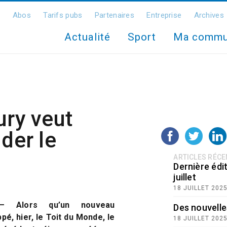
Abos
Tarifs pubs
Partenaires
Entreprise
Archives
Actualité
Sport
Ma comm
ury veut
ider le
ARTICLES RÉC
Dernière édit
juillet
18 JUILLET 202
y – Alors qu’un nouveau
Des nouvelle
é, hier, le Toit du Monde, le
18 JUILLET 202