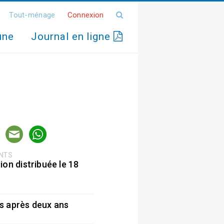
Tout-ménage
Connexion
une
Journal en ligne
ENTS
ion distribuée le 18
5
s après deux ans
5