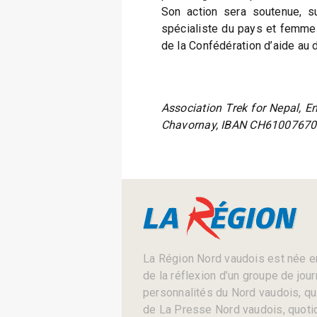
Son action sera soutenue, su
spécialiste du pays et femm
de la Confédération d’aide au
Association Trek for Nepal, En
Chavornay, IBAN CH6100767
La Région Nord vaudois est née en
de la réflexion d’un groupe de jou
personnalités du Nord vaudois, qui 
de La Presse Nord vaudois, quotid