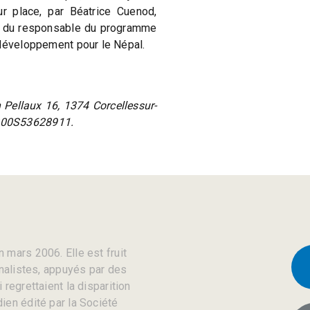
r place, par Béatrice Cuenod,
e du responsable du programme
 développement pour le Népal.
 Pellaux 16, 1374 Corcellessur-
000S53628911.
 mars 2006. Elle est fruit
rnalistes, appuyés par des
regrettaient la disparition
ien édité par la Société