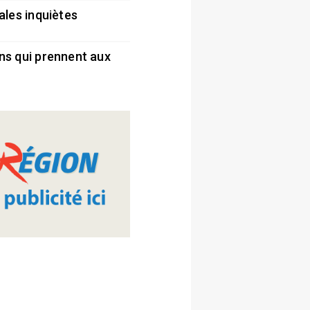
ales inquiètes
5
ns qui prennent aux
5