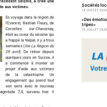
récédent séisme, a créé une
Sociétés loc
de aux victimes.
18 JUILLET 202
En voyage dans la région de
«Des émotio
l’Everest, Bastian Fleury, de
tripes»
Corcelles sur-Chavornay,
18 JUILLET 202
était au coeur du séisme qui
a frappé le Népal, il y a trois
semaines (
lire La Région du
29 avril
). De retour depuis
quelques jours en Suisse, il
a commencé à monter un
projet d’aide aux victimes
de la catastrophe. Un
engagement qui prend tout
son sens avec le nouveau
gnitude 7,4, survenu hier. Il