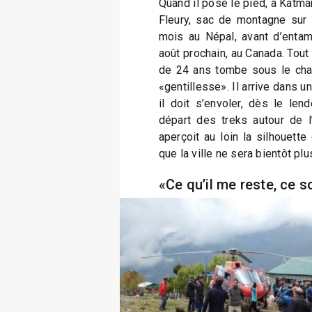
Quand il pose le pied, à Katman
Fleury, sac de montagne sur 
mois au Népal, avant d’entam
août prochain, au Canada. Tout
de 24 ans tombe sous le cha
«gentillesse». Il arrive dans un
il doit s’envoler, dès le len
départ des treks autour de l’
aperçoit au loin la silhouett
que la ville ne sera bientôt pl
«Ce qu’il me reste, ce s