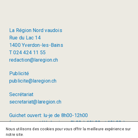
La Région Nord vaudois
Rue du Lac 14
1400 Yverdon-les-Bains
T 024 424 11 55
redaction@laregion.ch
Publicité
publicite@laregion.ch
Secrétariat
secretariat@laregion.ch
Guichet ouvert: lu-je de 8h00-12h00
(permanence téléphonique: 8h00 à 12h00 et 13h00 à
Nous utilisons des cookies pour vous offrir la meilleure expérience sur
17h00)
notre site.