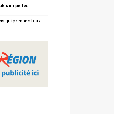
ales inquiètes
5
ns qui prennent aux
5