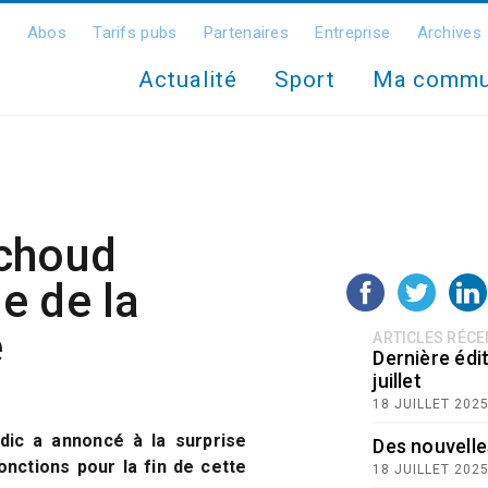
Abos
Tarifs pubs
Partenaires
Entreprise
Archives
Actualité
Sport
Ma comm
choud
e de la
e
ARTICLES RÉC
Dernière édit
juillet
18 JUILLET 202
dic a annoncé à la surprise
Des nouvelle
fonctions pour la fin de cette
18 JUILLET 202