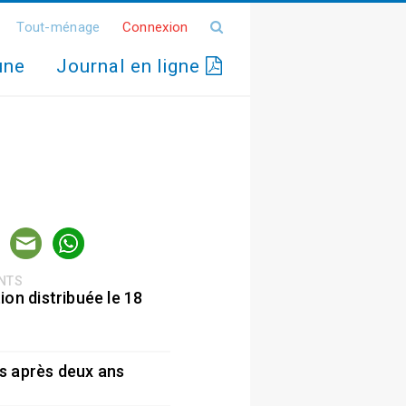
Tout-ménage
Connexion
une
Journal en ligne
ENTS
ion distribuée le 18
5
s après deux ans
5