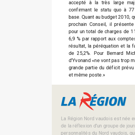
accepté à la très large ma
confirmant le statu quo à 77
base. Quant au budget 2010, qu
prochain Conseil, il présent
pour un total de charges de 1
6,9 % par rapport aux comptes
résultat, la péréquation et la 
de 25,2%. Pour Bernard Mic
d’Yvonand «ne vont pas trop mal
grande partie du déficit prévu
et même poste.»
La Région Nord vaudois est née en
de la réflexion d’un groupe de jou
personnalités du Nord vaudois, qui 