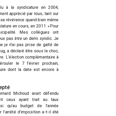
lu à la syndicature en 2004,
nt apprécié par tous, tant sur
re sa révérence quand bien même
islature en cours, en 2011: «Pour
icipalité. Mes collègues ont
eux pas être un demi syndic. Je
 je n’ai pas prise de gaîté de
ug, a déclaré être sous le choc,
pore. L’élection complémentaire à
érouler le 7 février prochain,
ture dont la date est encore à
epté
ernard Michoud avait défendu
nt ceux ayant trait au taux
nsi qu’au budget de l’année
 l’arrêté d’imposition a-t-il été