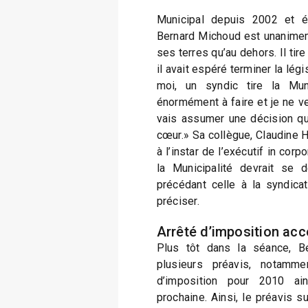
Municipal depuis 2002 et é
Bernard Michoud est unanimeme
ses terres qu’au dehors. Il ti
il avait espéré terminer la lég
moi, un syndic tire la Mun
énormément à faire et je ne v
vais assumer une décision que
cœur.» Sa collègue, Claudine H
à l’instar de l’exécutif in cor
la Municipalité devrait se d
précédant celle à la syndica
préciser.
Arrêté d’imposition acc
Plus tôt dans la séance, B
plusieurs préavis, notamme
d’imposition pour 2010 ai
prochaine. Ainsi, le préavis sur