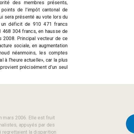
jorité des membres présents,
 points de l’impôt cantonal de
i sera présenté au vote lors du
e un déficit de 910 471 francs
1 468 304 francs, en hausse de
 2008. Principal vecteur de ce
facture sociale, en augmentation
houd néanmoins, les comptes
 à l’heure actuelle», car la plus
 provient précisément d’un seul
 mars 2006. Elle est fruit
rnalistes, appuyés par des
regrettaient la disparition