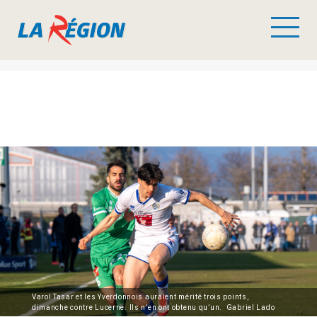
Varol Tasar et les Yverdonnois auraient mérité trois points,
dimanche contre Lucerne. Ils n’en ont obtenu qu’un. Gabriel Lado