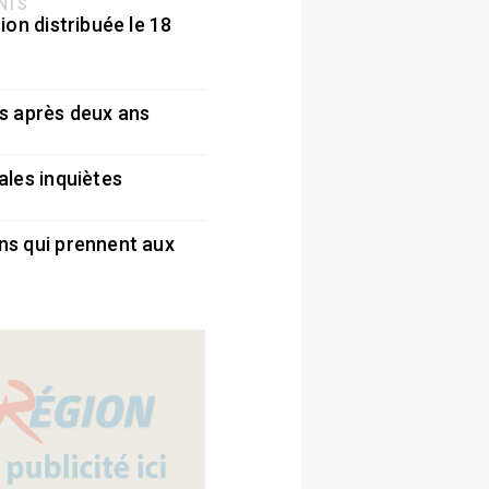
ENTS
ion distribuée le 18
5
s après deux ans
5
ales inquiètes
5
ns qui prennent aux
5