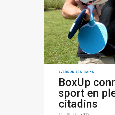
YVERDON-LES-BAINS
BoxUp conn
sport en ple
citadins
11 JUILLET 2019