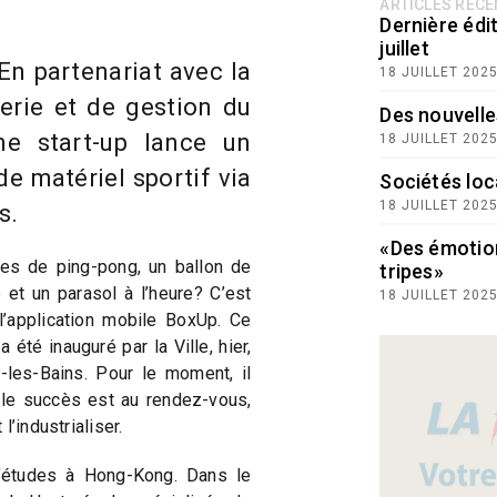
ARTICLES RÉC
Dernière édit
juillet
En partenariat avec la
18 JUILLET 202
erie et de gestion du
Des nouvelle
e start-up lance un
18 JUILLET 202
e matériel sportif via
Sociétés loc
18 JUILLET 202
s.
«Des émotio
tes de ping-pong, un ballon de
tripes»
 et un parasol à l’heure? C’est
18 JUILLET 202
’application mobile BoxUp. Ce
été inauguré par la Ville, hier,
les-Bains. Pour le moment, il
i le succès est au rendez-vous,
l’industrialiser.
d’études à Hong-Kong. Dans le