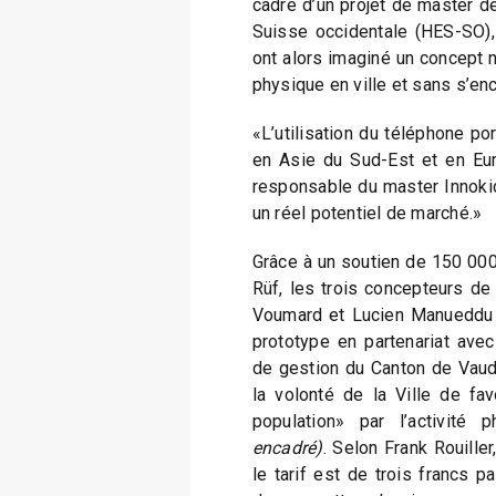
cadre d’un projet de master d
Suisse occidentale (HES-SO), 
ont alors imaginé un concept no
physique en ville et sans s’en
«L’utilisation du téléphone po
en Asie du Sud-Est et en Euro
responsable du master Innokick
un réel potentiel de marché.»
Grâce à un soutien de 150 000
Rüf, les trois concepteurs de 
Voumard et Lucien Manueddu –
prototype en partenariat avec
de gestion du Canton de Vaud. 
la volonté de la Ville de fav
population» par l’activité
encadré)
. Selon Frank Rouille
le tarif est de trois francs p