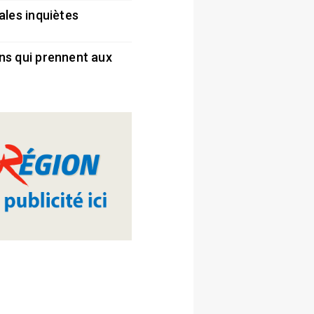
ales inquiètes
5
ns qui prennent aux
5