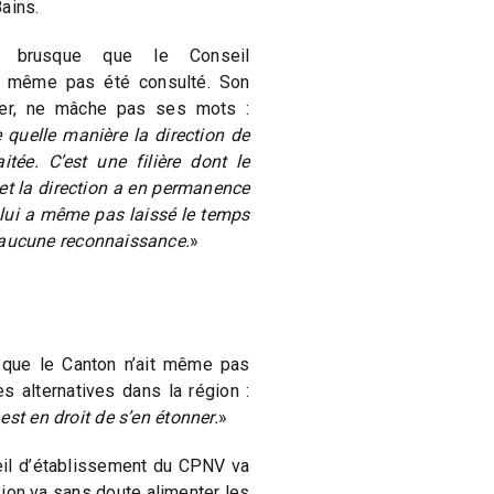
ains.
us brusque que le Conseil
a même pas été consulté. Son
lier, ne mâche pas ses mots :
 quelle manière la direction de
itée. C’est une filière dont le
et la direction a en permanence
e lui a même pas laissé le temps
 a aucune reconnaissance.
»
e que le Canton n’ait même pas
es alternatives dans la région :
est en droit de s’en étonner.
»
eil d’établissement du CPNV va
sion va sans doute alimenter les