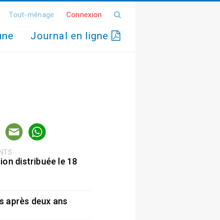
Tout-ménage
Connexion
une
Journal en ligne
ENTS
ion distribuée le 18
5
s après deux ans
5