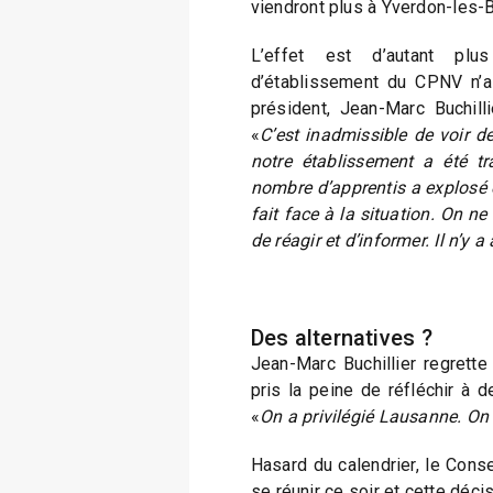
viendront plus à Yverdon-les-B
L’effet est d’autant pl
d’établissement du CPNV n’
président, Jean-Marc Buchil
«
C’est inadmissible de voir de
notre établissement a été tra
nombre d’apprentis a explosé 
fait face à la situation. On n
de réagir et d’informer. Il n’y
Des alternatives ?
Jean-Marc Buchillier regrett
pris la peine de réfléchir à d
«
On a privilégié Lausanne. On 
Hasard du calendrier, le Cons
se réunir ce soir et cette déci