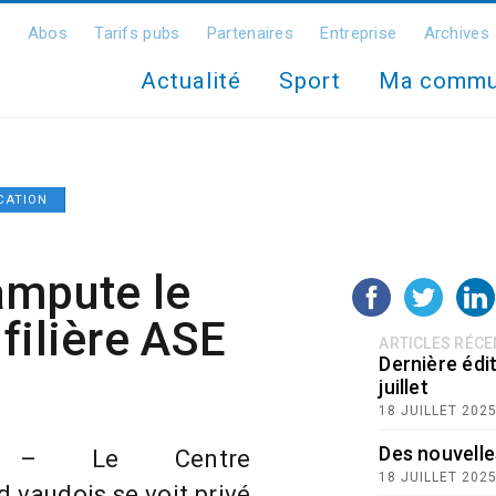
Abos
Tarifs pubs
Partenaires
Entreprise
Archives
Actualité
Sport
Ma comm
CATION
ampute le
filière ASE
ARTICLES RÉC
Dernière édit
juillet
18 JUILLET 202
Des nouvelle
ins – Le Centre
18 JUILLET 202
 vaudois se voit privé