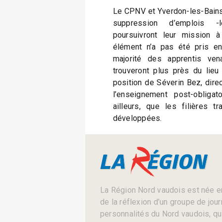
Le CPNV et Yverdon-les-Bains n
suppression d’emplois -
poursuivront leur mission 
élément n’a pas été pris en
majorité des apprentis ve
trouveront plus près du lieu
position de Séverin Bez, direc
l’enseignement post-obligat
ailleurs, que les filières t
développées.
La Région Nord vaudois est née en
de la réflexion d’un groupe de jou
personnalités du Nord vaudois, qui 