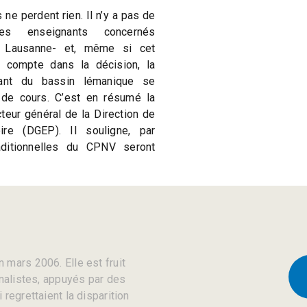
e perdent rien. Il n’y a pas de
les enseignants concernés
à Lausanne- et, même si cet
 compte dans la décision, la
nant du bassin lémanique se
 de cours. C’est en résumé la
teur général de la Direction de
oire (DGEP). Il souligne, par
raditionnelles du CPNV seront
 mars 2006. Elle est fruit
rnalistes, appuyés par des
regrettaient la disparition