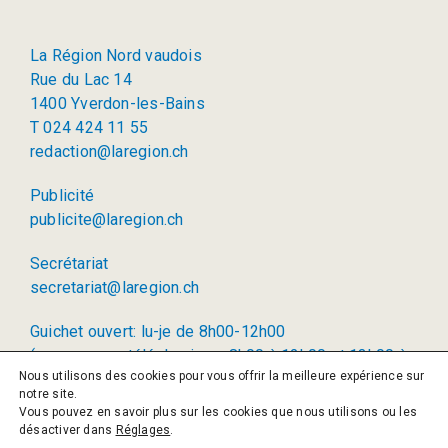
La Région Nord vaudois
Rue du Lac 14
1400 Yverdon-les-Bains
T 024 424 11 55
redaction@laregion.ch
Publicité
publicite@laregion.ch
Secrétariat
secretariat@laregion.ch
Guichet ouvert: lu-je de 8h00-12h00
(permanence téléphonique: 8h00 à 12h00 et 13h00 à
Nous utilisons des cookies pour vous offrir la meilleure expérience sur
17h00)
notre site.
Vous pouvez en savoir plus sur les cookies que nous utilisons ou les
© 2026 La Région SA
désactiver dans
Réglages
.
Politique de confidentialité