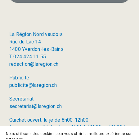
La Région Nord vaudois
Rue du Lac 14
1400 Yverdon-les-Bains
T 024 424 11 55
redaction@laregion.ch
Publicité
publicite@laregion.ch
Secrétariat
secretariat@laregion.ch
Guichet ouvert: lu-je de 8h00-12h00
(permanence téléphonique: 8h00 à 12h00 et 13h00 à
Nous utilisons des cookies pour vous offrir la meilleure expérience sur
17h00)