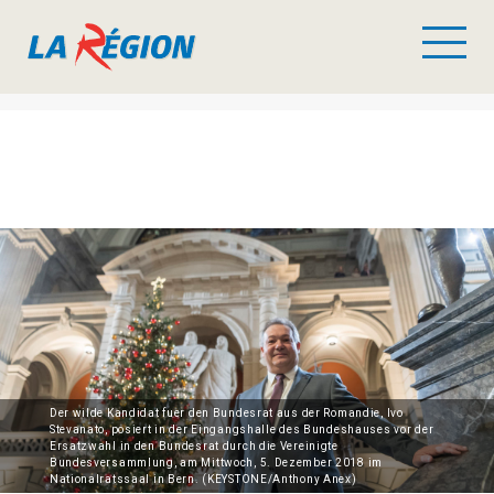
Der wilde Kandidat fuer den Bundesrat aus der Romandie, Ivo
Stevanato, posiert in der Eingangshalle des Bundeshauses vor der
Ersatzwahl in den Bundesrat durch die Vereinigte
Bundesversammlung, am Mittwoch, 5. Dezember 2018 im
Nationalratssaal in Bern. (KEYSTONE/Anthony Anex)