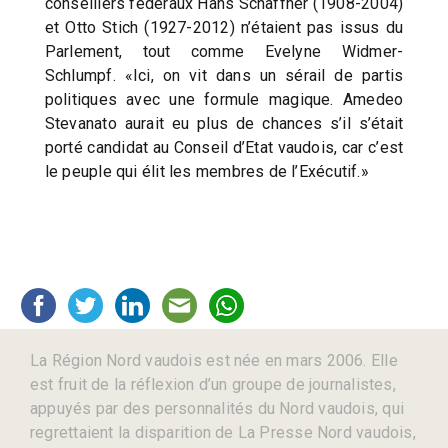
conseillers fédéraux Hans Schaffner (1908-2004)
et Otto Stich (1927-2012) n’étaient pas issus du
Parlement, tout comme Evelyne Widmer-
Schlumpf. «Ici, on vit dans un sérail de partis
politiques avec une formule magique. Amedeo
Stevanato aurait eu plus de chances s’il s’était
porté candidat au Conseil d’Etat vaudois, car c’est
le peuple qui élit les membres de l’Exécutif.»
La Région Nord vaudois est née en mars 2006. Elle
est fruit de la réflexion d’un groupe de journalistes,
appuyés par des personnalités du Nord vaudois, qui
regrettaient la disparition de La Presse Nord vaudois,