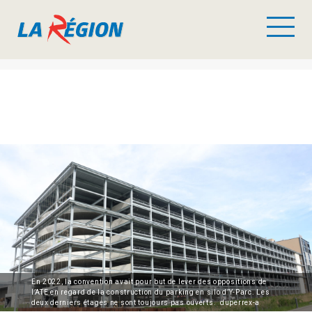
En 2022, la convention avait pour but de lever des oppositions de
l’ATE en regard de la construction du parking en silo d’Y-Parc. Les
deux derniers étages ne sont toujours pas ouverts. duperrex-a