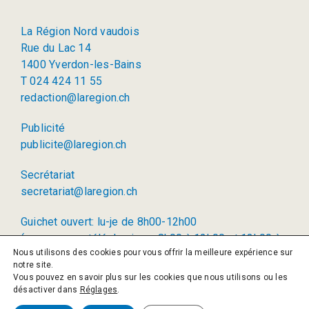
La Région Nord vaudois
Rue du Lac 14
1400 Yverdon-les-Bains
T 024 424 11 55
redaction@laregion.ch
Publicité
publicite@laregion.ch
Secrétariat
secretariat@laregion.ch
Guichet ouvert: lu-je de 8h00-12h00
(permanence téléphonique: 8h00 à 12h00 et 13h00 à
Nous utilisons des cookies pour vous offrir la meilleure expérience sur
17h00)
notre site.
Vous pouvez en savoir plus sur les cookies que nous utilisons ou les
© 2026 La Région SA
désactiver dans
Réglages
.
Politique de confidentialité